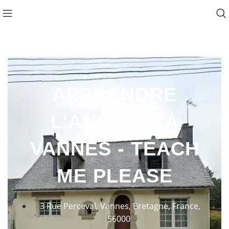
Favo
APPRENDRE
L'ANGLAIS À
VANNES - TEACH
ME PLEASE
3 Rue Perceval, Vannes, Bretagne, France,
56000