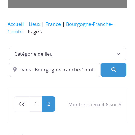
Accueil
|
Lieux
|
France
|
Bourgogne-Franche-
Comté
|
Page 2
Catégorie de lieu
Dans quelle ville ?
Recherc
Newer posts
1
2
Montrer Lieux 4-6 sur 6