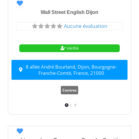
Favori
Wall Street English Dijon
Aucune évaluation
Vérifié
8 allée André Bourland, Dijon, Bourgogne-
Franche-Comté, France, 21000
Centres
:
Favori