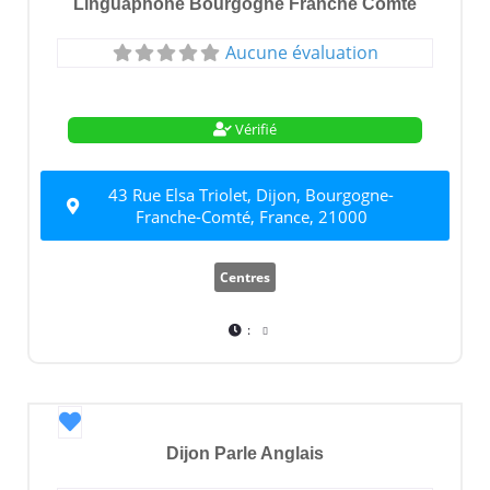
Linguaphone Bourgogne Franche Comté
Aucune évaluation
Vérifié
43 Rue Elsa Triolet, Dijon, Bourgogne-
Franche-Comté, France, 21000
Centres
:
Favori
Dijon Parle Anglais