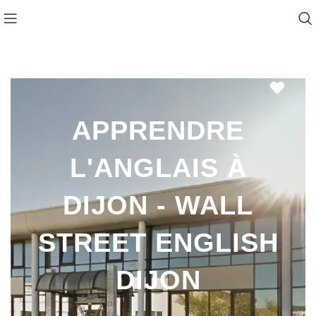
Favo
APPRENDRE
L'ANGLAIS À
DIJON - WALL
STREET ENGLISH
DIJON