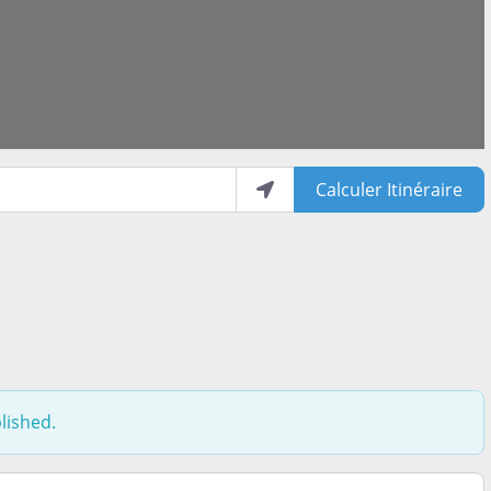
Loading...
Calculer Itinéraire
lished.
t le moins aimé lors de votre expérience de vie ici. Est-ce 