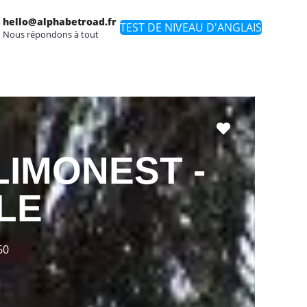
hello@alphabetroad.fr
TEST DE NIVEAU D'ANGLAIS
Nous répondons à tout
Favori
LIMONEST -
LE
60