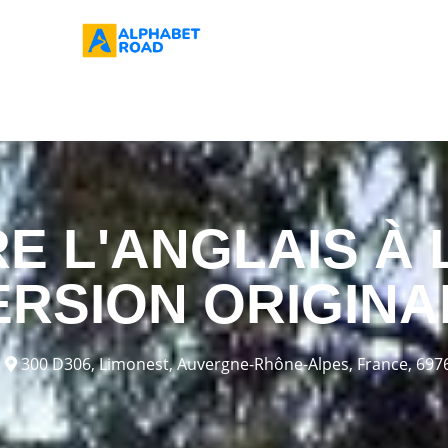
 L'ANGLAIS À 
ERSION ORIGINA
300 D306, Limonest, Auvergne-Rhône-Alpes, France, 697