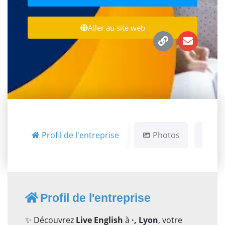
Aller au site web
Profil de l'entreprise
Photos
Ca
Profil de l'entreprise
✨ Découvrez
Live English
à
·, Lyon
, votre