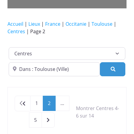
Accueil
|
Lieux
|
France
|
Occitanie
|
Toulouse
|
Centres
|
Page 2
Catégorie de lieu
Dans quelle ville ?
Recherc
Newer posts
1
2
…
Montrer Centres 4-
6 sur 14
Older posts
5