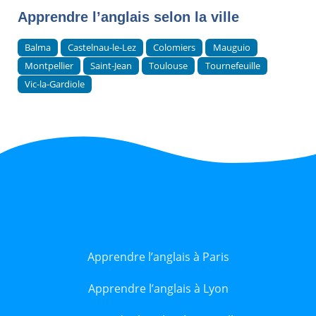
Apprendre l’anglais selon la ville
Balma
Castelnau-le-Lez
Colomiers
Mauguio
Montpellier
Saint-Jean
Toulouse
Tournefeuille
Vic-la-Gardiole
Apprendre l’anglais à Paris
Apprendre l’anglais à Lyon