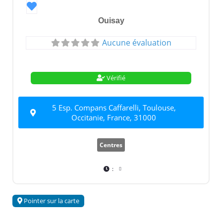
Favori
Ouisay
Aucune évaluation
Vérifié
5 Esp. Compans Caffarelli, Toulouse,
Occitanie, France, 31000
Centres
:
Pointer sur la carte