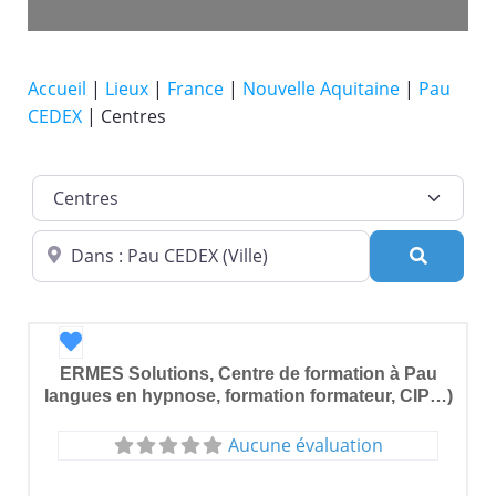
Accueil
|
Lieux
|
France
|
Nouvelle Aquitaine
|
Pau
CEDEX
|
Centres
Catégorie de lieu
Dans quelle ville ?
Recherc
Favori
ERMES Solutions, Centre de formation à Pau
langues en hypnose, formation formateur, CIP…)
Aucune évaluation