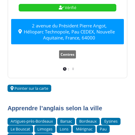
Vérifié
2 avenue du Président Pierre Angot,
Hélioparc Technopole, Pau CEDEX, Nouvelle
Aquitaine, France, 64000
Centres
:
Pointer sur la carte
Apprendre l’anglais selon la ville
Artigues-près-Bordeaux
Barsac
Bordeaux
Eysines
Le Bouscat
Limoges
Lons
Mérignac
Pau