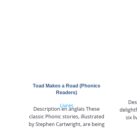
Toad Makes a Road (Phonics
Readers)
Des
Livres
Description en anglais These
delightf
classic Phonic stories, illustrated
six l
by Stephen Cartwright, are being
listen-a
fully updated. The text has been