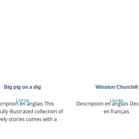
Big pig on a dig
Winston Churchill
Livres
Livres
cription en anglais This
Description en anglais Des
ully illustrated collection of
en français
ively stories comes with a
long CD to bring the stories