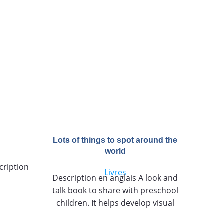
Lots of things to spot around the
world
cription
Descr
Livres
Description en anglais A look and
in t
talk book to share with preschool
serie
children. It helps develop visual
cove
discrimination and new