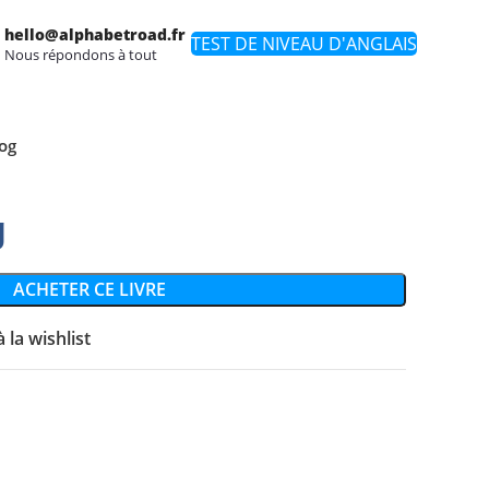
hello@alphabetroad.fr
TEST DE NIVEAU D'ANGLAIS
Nous répondons à tout
log
g
ACHETER CE LIVRE
 la wishlist