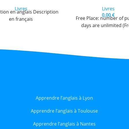
Livres
Livres
tion en anglais Description
0,00
€
Free Place: number of p
en français
days are unlimited (Fr
Apprendre l’anglais à Lyon
Apprendre l’anglais à Toulouse
Apprendre l’anglais à Nantes