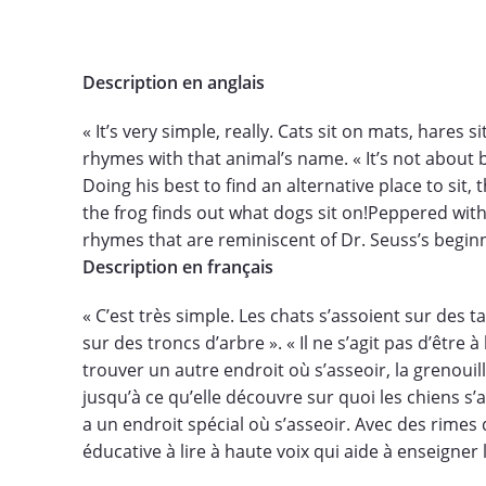
Description en anglais
« It’s very simple, really. Cats sit on mats, hares 
rhymes with that animal’s name. « It’s not about be
Doing his best to find an alternative place to sit,
the frog finds out what dogs sit on!Peppered wit
rhymes that are reminiscent of Dr. Seuss’s begin
Description en français
« C’est très simple. Les chats s’assoient sur des 
sur des troncs d’arbre ». « Il ne s’agit pas d’être 
trouver un autre endroit où s’asseoir, la grenoui
jusqu’à ce qu’elle découvre sur quoi les chiens
a un endroit spécial où s’asseoir. Avec des rimes
éducative à lire à haute voix qui aide à enseigner