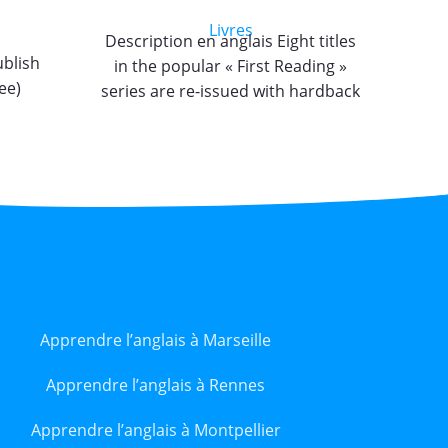
Livres
Description en anglais Eight titles
D
ublish
in the popular « First Reading »
nig
ee)
series are re-issued with hardback
Ev
covers with audio CDs inserted
Em
Apprendre l’anglais à Marseille
Apprendre l’anglais à Rennes
Apprendre l’anglais à Montpellier