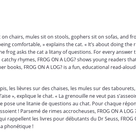
sit on chairs, mules sit on stools, gophers sit on sofas, and f
ing comfortable, » explains the cat. « It’s about doing the r
 the frog asks the cat a litany of questions. For every answer
h catchy rhymes, FROG ON A LOG? shows young readers that e
ner books, FROG ON A LOG? is a fun, educational read-aloud 
tapis, les lièvres sur des chaises, les mules sur des tabouret
à l’aise », explique le chat. « La grenouille ne veut pas s’ass
lle pose une litanie de questions au chat. Pour chaque répon
 s’assoient ! Parsemé de rimes accrocheuses, FROG ON A LOG
 qui rappellent les livres pour débutants du Dr Seuss, FROG
 la phonétique !