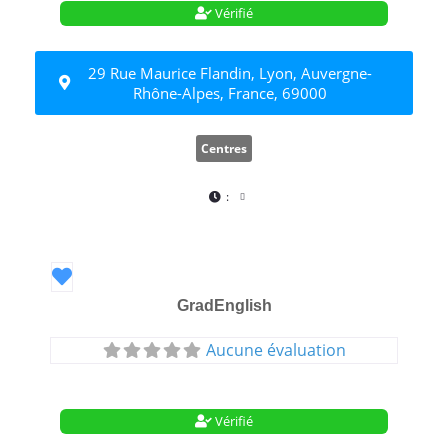
Vérifié
29 Rue Maurice Flandin, Lyon, Auvergne-
Rhône-Alpes, France, 69000
Centres
:
Favori
GradEnglish
Aucune évaluation
Vérifié