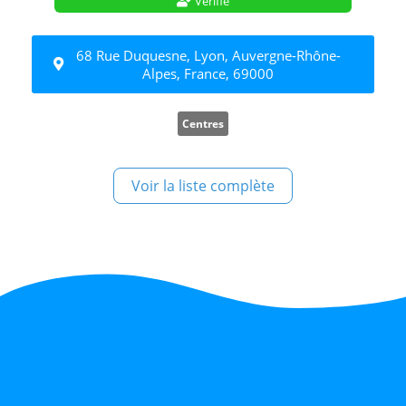
Vérifié
68 Rue Duquesne, Lyon, Auvergne-Rhône-
Alpes, France, 69000
Centres
Voir la liste complète