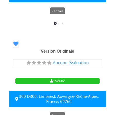
Centres
:
Favori
Version Originale
Aucune évaluation
Vérifié
300 D306, Limonest, Auvergne-Rhône-Alpes,
France, 69760