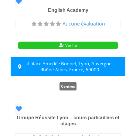
Favori
English Academy
Aucune évaluation
Vérifié
4 place Amédée Bonnet, Lyon, Auvergne-
Rhône-Alpes, France, 69000
Centres
Favori
Groupe Réussite Lyon – cours particuliers et
stages