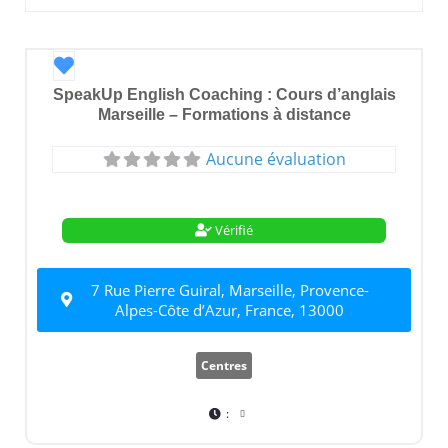
Favori
SpeakUp English Coaching : Cours d’anglais
Marseille – Formations à distance
Aucune évaluation
Vérifié
7 Rue Pierre Guiral, Marseille, Provence-
Alpes-Côte d’Azur, France, 13000
Centres
: