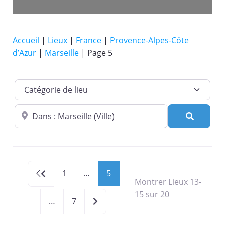
Accueil
|
Lieux
|
France
|
Provence-Alpes-Côte
d’Azur
|
Marseille
|
Page 5
Catégorie de lieu
Dans quelle ville ?
Recherc
Newer posts
1
…
5
Montrer Lieux 13-
15 sur 20
Older posts
…
7