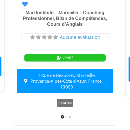
Favori
Mad Institute – Marseille – Coaching
Professionnel, Bilan de Compétences,
Cours d’Anglais
Aucune évaluation
Vérifié
2 Rue de Beausset, Marseille,
Provence-Alpes-Côte d’Azur, France,
13000
Centres
: