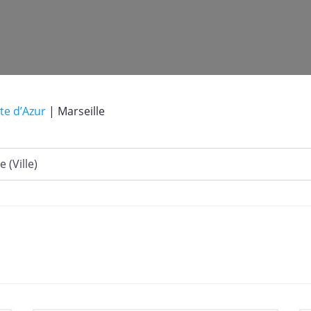
te d’Azur
|
Marseille
s