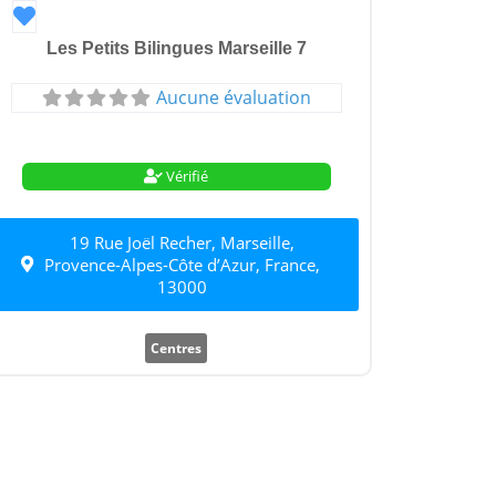
Favori
Les Petits Bilingues Marseille 7
Aucune évaluation
Vérifié
19 Rue Joël Recher, Marseille,
Provence-Alpes-Côte d’Azur, France,
13000
Centres