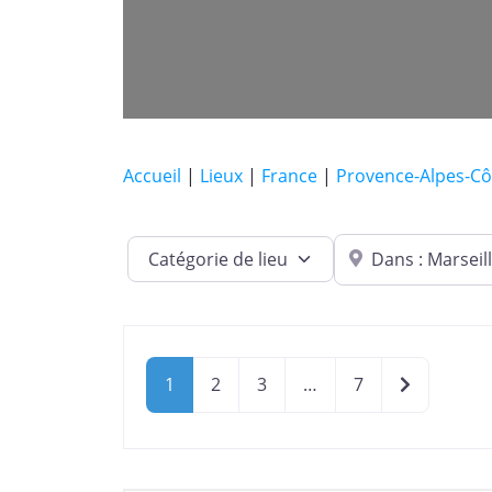
Accueil
|
Lieux
|
France
|
Provence-Alpes-Cô
Dans quelle ville ?
Catégorie de lieu
Older post
1
2
3
…
7