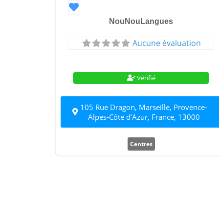
Favori
NouNouLangues
Aucune évaluation
Vérifié
105 Rue Dragon, Marseille, Provence-
Alpes-Côte d’Azur, France, 13000
Centres