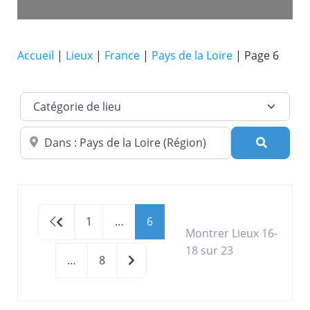
Accueil
|
Lieux
|
France
|
Pays de la Loire
|
Page 6
Catégorie de lieu
Dans quelle ville ?
Recherc
Newer posts
1
…
6
Montrer Lieux 16-
18 sur 23
Older posts
…
8