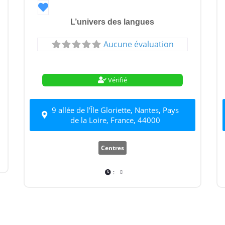
Favori
L’univers des langues
Aucune évaluation
Vérifié
9 allée de l'Île Gloriette, Nantes, Pays
de la Loire, France, 44000
Centres
: