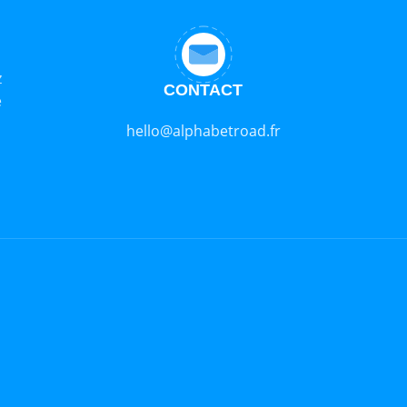
z
CONTACT
e
hello@alphabetroad.fr