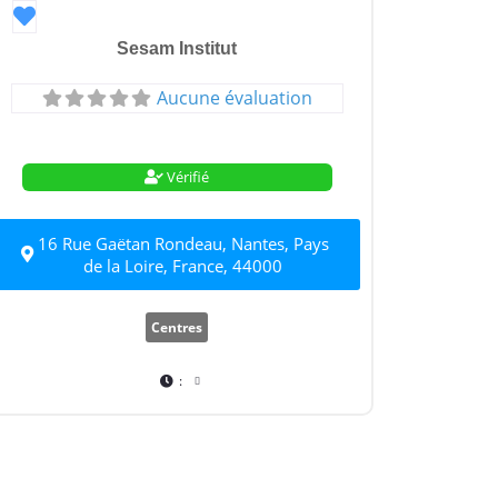
Favori
Sesam Institut
Aucune évaluation
Vérifié
16 Rue Gaëtan Rondeau, Nantes, Pays
de la Loire, France, 44000
Centres
: