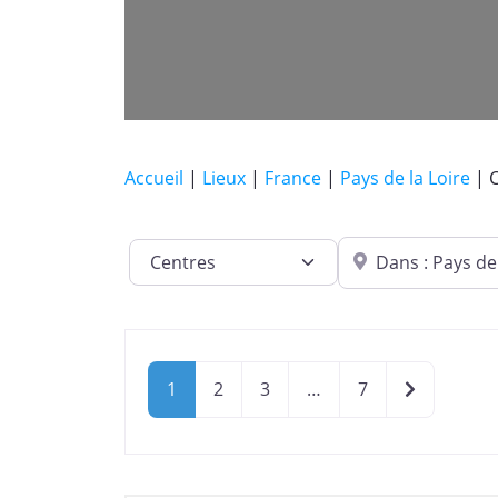
Accueil
|
Lieux
|
France
|
Pays de la Loire
|
Dans quelle ville ?
Catégorie de lieu
Older post
1
2
3
…
7