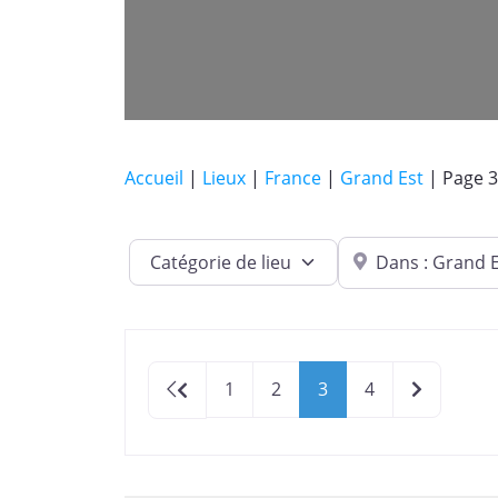
Accueil
|
Lieux
|
France
|
Grand Est
|
Page 3
Dans quelle ville ?
Catégorie de lieu
Newer posts
Older pos
1
2
3
4