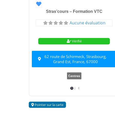
Favori
Stras’cours – Formation VTC
Aucune évaluation
Vérifié
62 route de Schirmeck, Strasbourg,
Grand Est, France, 67000
Centres
:
Pointer sur la carte