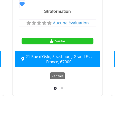
Favori
Straformation
Aucune évaluation
Vérifié
21 Rue d'Oslo, Strasbourg, Grand Est,
France, 67000
Centres
: