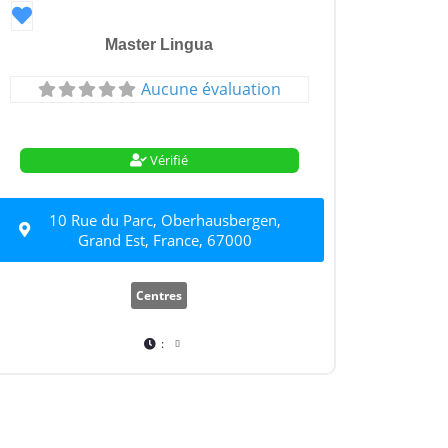
Favori
Master Lingua
Aucune évaluation
Vérifié
10 Rue du Parc, Oberhausbergen,
Grand Est, France, 67000
Centres
: