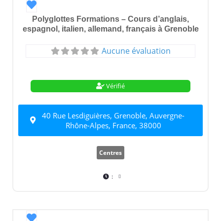
Favori
Polyglottes Formations – Cours d’anglais,
espagnol, italien, allemand, français à Grenoble
Aucune évaluation
Vérifié
40 Rue Lesdiguières, Grenoble, Auvergne-
Rhône-Alpes, France, 38000
Centres
:
Favori