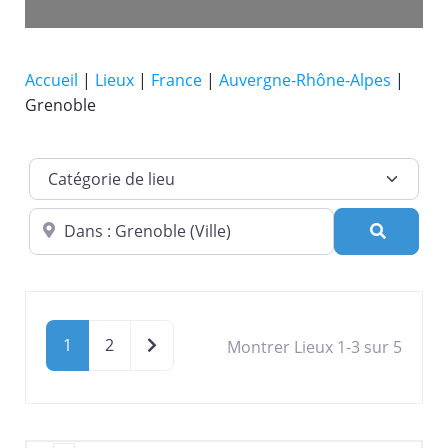
Accueil
|
Lieux
|
France
|
Auvergne-Rhône-Alpes
|
Grenoble
Catégorie de lieu
Dans quelle ville ?
Recherc
Older posts
1
2
Montrer Lieux 1-3 sur 5