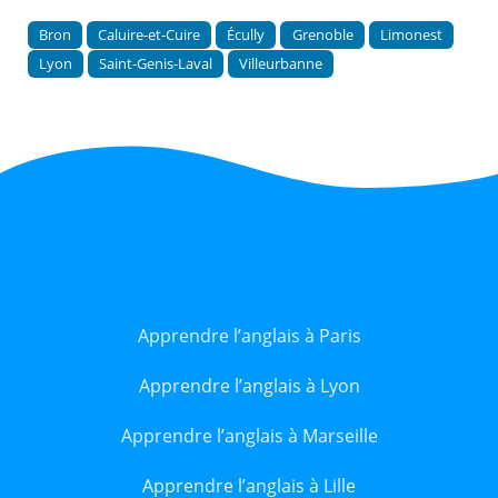
Bron
Caluire-et-Cuire
Écully
Grenoble
Limonest
Lyon
Saint-Genis-Laval
Villeurbanne
Apprendre l’anglais à Paris
Apprendre l’anglais à Lyon
Apprendre l’anglais à Marseille
Apprendre l’anglais à Lille