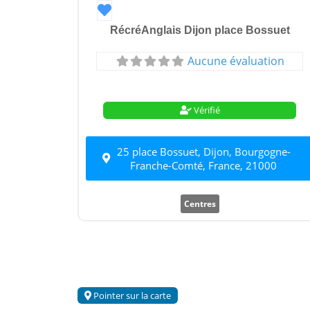
Favori
RécréAnglais Dijon place Bossuet
Aucune évaluation
Vérifié
25 place Bossuet, Dijon, Bourgogne-
Franche-Comté, France, 21000
Centres
Pointer sur la carte