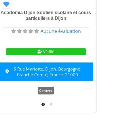
Favori
Acadomia Dijon Soutien scolaire et cours
particuliers à Dijon
Aucune évaluation
Vérifié
6 Rue Mariotte, Dijon, Bourgogne-
Franche-Comté, France, 21000
Centres
: