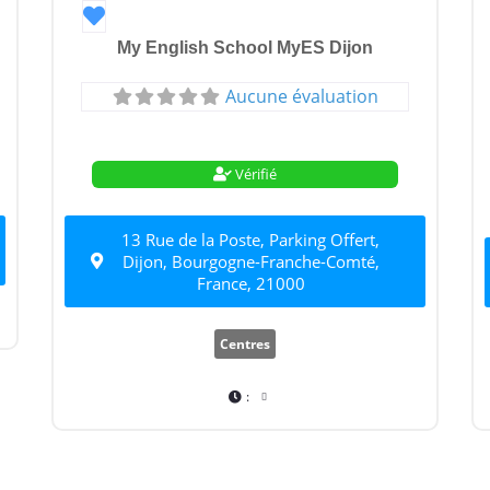
Favori
My English School MyES Dijon
Aucune évaluation
Vérifié
13 Rue de la Poste, Parking Offert,
Dijon, Bourgogne-Franche-Comté,
France, 21000
Centres
: