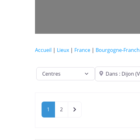
Accueil
|
Lieux
|
France
|
Bourgogne-Franc
Dans quelle ville ?
Catégorie de lieu
Older posts
1
2