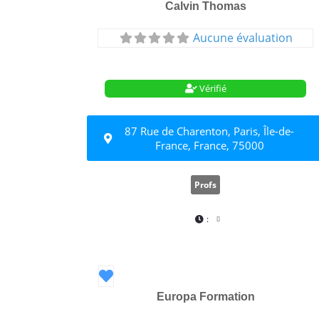
Calvin Thomas
Aucune évaluation
Vérifié
87 Rue de Charenton, Paris, Île-de-
France, France, 75000
Profs
:
Favori
Europa Formation