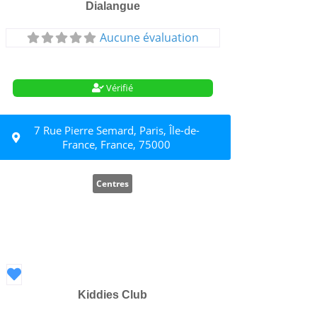
Dialangue
Aucune évaluation
Vérifié
7 Rue Pierre Semard, Paris, Île-de-
France, France, 75000
Centres
Favori
Kiddies Club