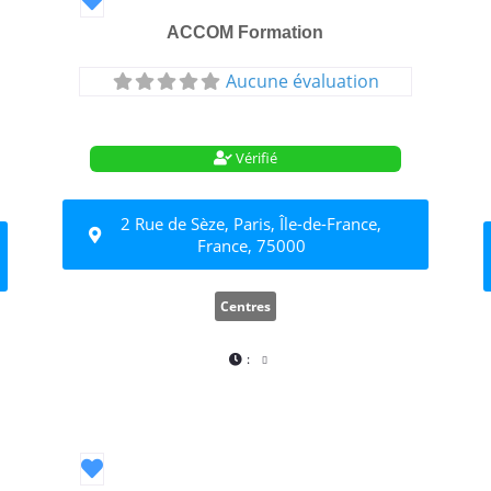
ACCOM Formation
Aucune évaluation
Vérifié
2 Rue de Sèze, Paris, Île-de-France,
France, 75000
Centres
:
Favori