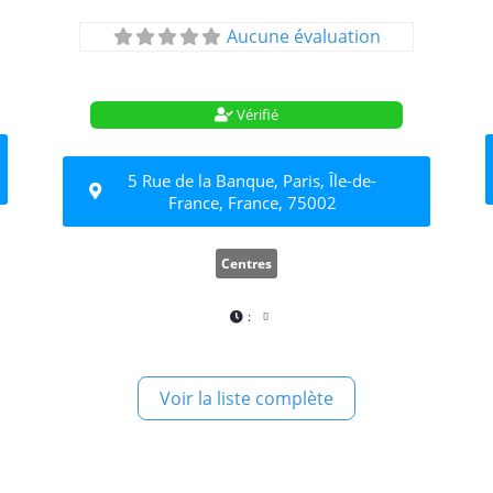
Aucune évaluation
Vérifié
5 Rue de la Banque, Paris, Île-de-
France, France, 75002
Centres
:
Voir la liste complète