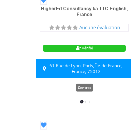
HigherEd Consultancy t/a TTC English,
France
Aucune évaluation
Vérifié
61 Rue de Lyon, Paris, Île-de-France,
France, 75012
Centres
:
Favori