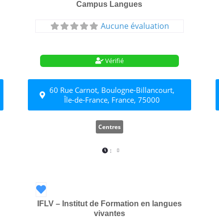
Campus Langues
Aucune évaluation
Vérifié
60 Rue Carnot, Boulogne-Billancourt,
Île-de-France, France, 75000
Centres
:
Favori
IFLV – Institut de Formation en langues
vivantes