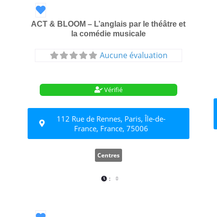
Favori
ACT & BLOOM – L’anglais par le théâtre et
la comédie musicale
Aucune évaluation
Vérifié
112 Rue de Rennes, Paris, Île-de-
France, France, 75006
Centres
:
Favori