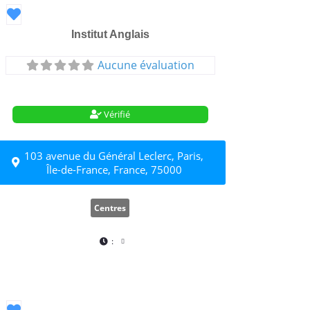
Favori
Institut Anglais
Aucune évaluation
Vérifié
103 avenue du Général Leclerc, Paris,
Île-de-France, France, 75000
Centres
:
Favori