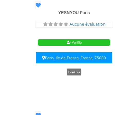
Favori
YESNYOU Paris
Aucune évaluation
Vérifié
Paris, Île-de-France, France, 75000
Centres
Favori