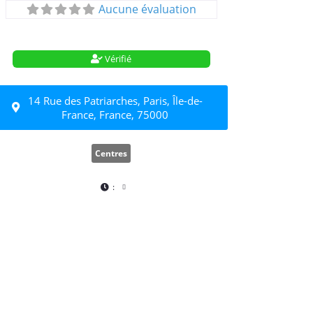
Aucune évaluation
Vérifié
14 Rue des Patriarches, Paris, Île-de-
France, France, 75000
Centres
: