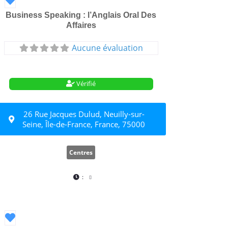
Business Speaking : l’Anglais Oral Des
Affaires
Aucune évaluation
Vérifié
26 Rue Jacques Dulud, Neuilly-sur-
Seine, Île-de-France, France, 75000
Centres
:
Favori