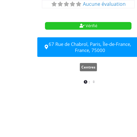
Aucune évaluation
Vérifié
67 Rue de Chabrol, Paris, Île-de-France,
France, 75000
Centres
: