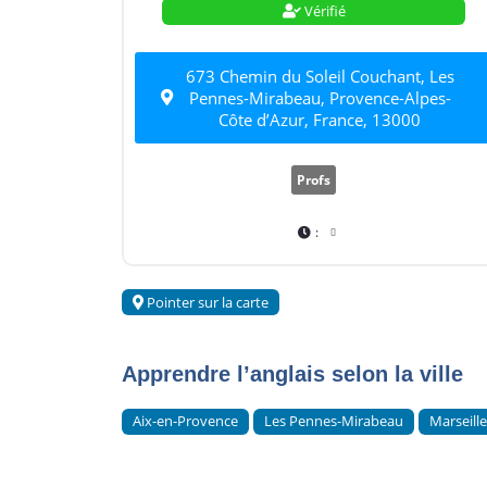
Vérifié
673 Chemin du Soleil Couchant, Les
Pennes-Mirabeau, Provence-Alpes-
Côte d’Azur, France, 13000
Profs
:
Pointer sur la carte
Apprendre l’anglais selon la ville
Aix-en-Provence
Les Pennes-Mirabeau
Marseill