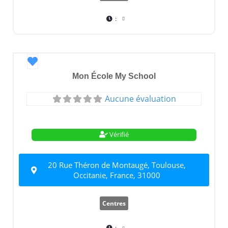
:
Favori
Mon École My School
Aucune évaluation
Vérifié
20 Rue Théron de Montaugé, Toulouse,
Occitanie, France, 31000
Centres
: