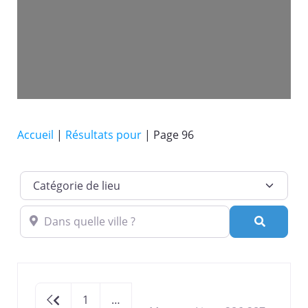
Accueil
|
Résultats pour
|
Page 96
Catégorie de lieu
Dans quelle ville ?
Recherc
Newer posts
1
…