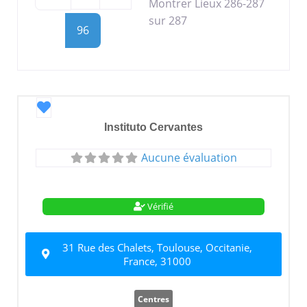
Montrer Lieux 286-287
sur 287
96
Favori
Instituto Cervantes
Aucune évaluation
Vérifié
31 Rue des Chalets, Toulouse, Occitanie,
France, 31000
Centres