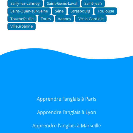
Sailly-lez-Lannoy
Saint-Genis-Laval
Saint-Jean
Saint-Ouen-sur-Seine
Séné
Strasbourg
Toulouse
Tournefeuille
Tours
Vannes
Vic-la-Gardiole
Villeurbanne
Apprendre l’anglais à Paris
Apprendre l’anglais à Lyon
Apprendre l’anglais à Marseille