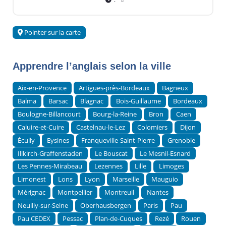
Pointer sur la carte
Apprendre l’anglais selon la ville
Aix-en-Provence
Artigues-près-Bordeaux
Bagneux
Balma
Barsac
Blagnac
Bois-Guillaume
Bordeaux
Boulogne-Billancourt
Bourg-la-Reine
Bron
Caen
Caluire-et-Cuire
Castelnau-le-Lez
Colomiers
Dijon
Écully
Eysines
Franqueville-Saint-Pierre
Grenoble
Illkirch-Graffenstaden
Le Bouscat
Le Mesnil-Esnard
Les Pennes-Mirabeau
Lezennes
Lille
Limoges
Limonest
Lons
Lyon
Marseille
Mauguio
Mérignac
Montpellier
Montreuil
Nantes
Neuilly-sur-Seine
Oberhausbergen
Paris
Pau
Pau CEDEX
Pessac
Plan-de-Cuques
Rezé
Rouen