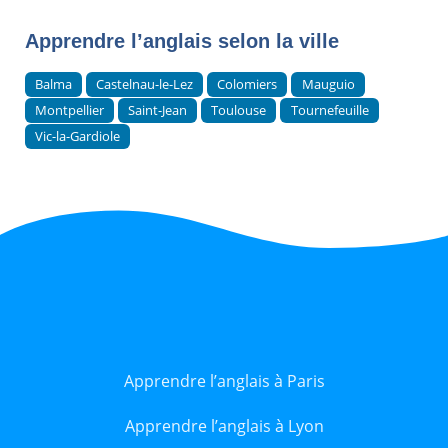
Apprendre l’anglais selon la ville
Balma
Castelnau-le-Lez
Colomiers
Mauguio
Montpellier
Saint-Jean
Toulouse
Tournefeuille
Vic-la-Gardiole
Apprendre l’anglais à Paris
Apprendre l’anglais à Lyon