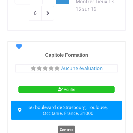
Montrer Lieux 13-
15 sur 16
Older posts
6
Favori
Capitole Formation
Aucune évaluation
Vérifié
66 boulevard de Strasbourg, Toulouse,
Occitanie, France, 31000
Centres