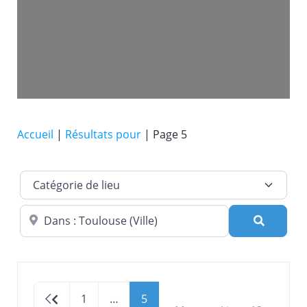
Accueil
|
Résultats pour
|
Page 5
Catégorie de lieu
Dans quelle ville ?
Recherc
Newer posts
1
…
5