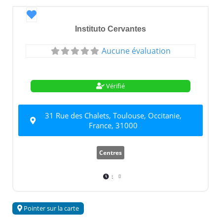
Favori
Instituto Cervantes
Aucune évaluation
Vérifié
31 Rue des Chalets, Toulouse, Occitanie,
France, 31000
Centres
:
Pointer sur la carte