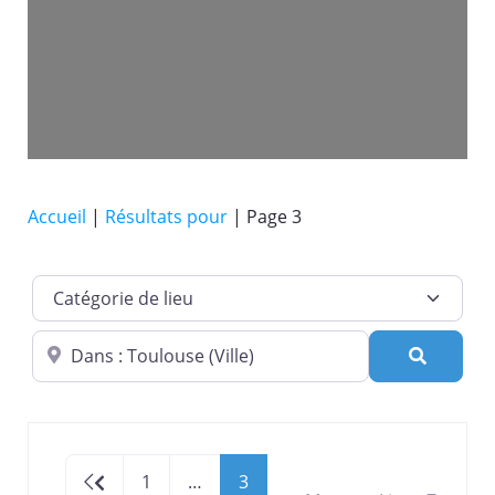
Accueil
|
Résultats pour
|
Page 3
Catégorie de lieu
Dans quelle ville ?
Recherc
Newer posts
1
…
3