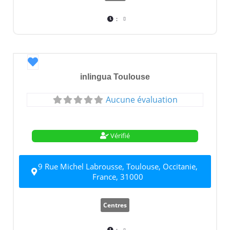
:
Favori
inlingua Toulouse
Aucune évaluation
Vérifié
9 Rue Michel Labrousse, Toulouse, Occitanie,
France, 31000
Centres
: