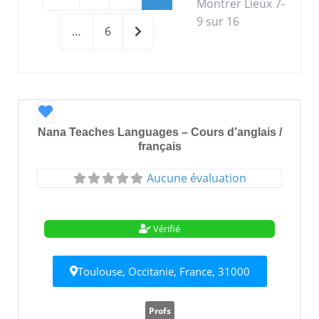
Montrer Lieux 7-
9 sur 16
Older posts
…
6
Favori
Nana Teaches Languages – Cours d’anglais /
français
Aucune évaluation
Vérifié
Toulouse, Occitanie, France, 31000
Profs