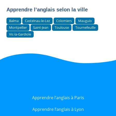
Apprendre l’anglais selon la ville
Balma
Castelnau-le-Lez
Colomiers
Mauguio
Montpellier
Saint-Jean
Toulouse
Tournefeuille
Vic-la-Gardiole
Apprendre l’anglais à Paris
Apprendre l’anglais à Lyon