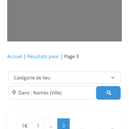
Accueil
|
Résultats pour
|
Page 3
Catégorie de lieu
Dans quelle ville ?
Recherc
Newer posts
1
…
3