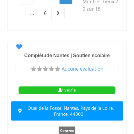
Montrer Lieux 7-
9 sur 18
Older posts
…
6
Favori
Complétude Nantes | Soutien scolaire
Aucune évaluation
Vérifié
1 Quai de la Fosse, Nantes, Pays de la Loire,
France, 44000
Centres