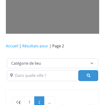
Accueil
|
Résultats pour
|
Page 2
Catégorie de lieu
Dans quelle ville ?
Recherc
Newer posts
1
2
…