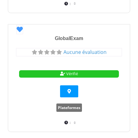
:
Favori
GlobalExam
Aucune évaluation
Vérifié
Plateformes
: