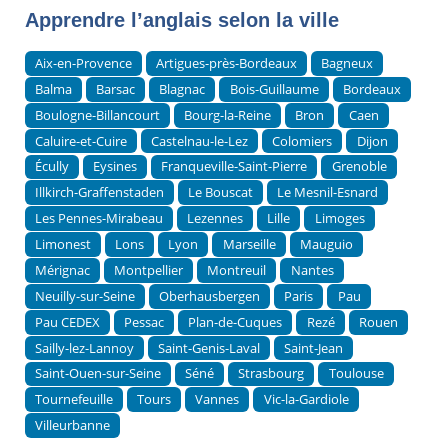
Apprendre l’anglais selon la ville
Aix-en-Provence
Artigues-près-Bordeaux
Bagneux
Balma
Barsac
Blagnac
Bois-Guillaume
Bordeaux
Boulogne-Billancourt
Bourg-la-Reine
Bron
Caen
Caluire-et-Cuire
Castelnau-le-Lez
Colomiers
Dijon
Écully
Eysines
Franqueville-Saint-Pierre
Grenoble
Illkirch-Graffenstaden
Le Bouscat
Le Mesnil-Esnard
Les Pennes-Mirabeau
Lezennes
Lille
Limoges
Limonest
Lons
Lyon
Marseille
Mauguio
Mérignac
Montpellier
Montreuil
Nantes
Neuilly-sur-Seine
Oberhausbergen
Paris
Pau
Pau CEDEX
Pessac
Plan-de-Cuques
Rezé
Rouen
Sailly-lez-Lannoy
Saint-Genis-Laval
Saint-Jean
Saint-Ouen-sur-Seine
Séné
Strasbourg
Toulouse
Tournefeuille
Tours
Vannes
Vic-la-Gardiole
Villeurbanne