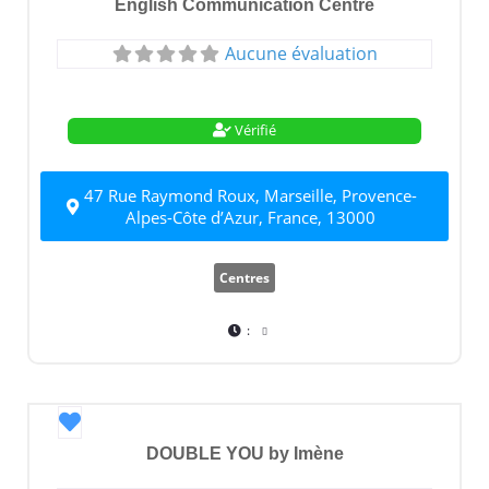
English Communication Centre
Aucune évaluation
Vérifié
47 Rue Raymond Roux, Marseille, Provence-
Alpes-Côte d’Azur, France, 13000
Centres
:
Favori
DOUBLE YOU by Imène