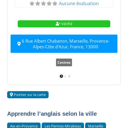
Aucune évaluation
Vérifié
6 Rue Albert Chabanon, Marseille, Provence-
Alpes-Côte d’Azur, France, 13000
Centres
:
Pointer sur la carte
Apprendre l’anglais selon la ville
Aix-en-Provence
Les Pennes-Mirabeau
Marseille