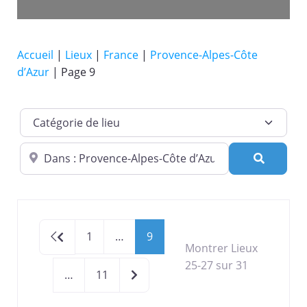
Accueil
|
Lieux
|
France
|
Provence-Alpes-Côte
d’Azur
|
Page 9
Catégorie de lieu
Dans quelle ville ?
Recherc
Newer posts
1
…
9
Montrer Lieux
25-27 sur 31
Older posts
…
11